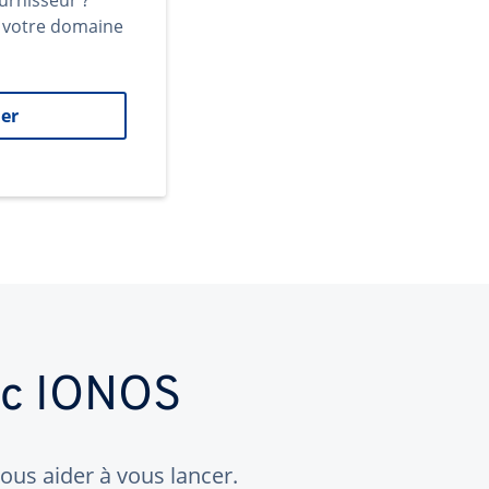
urnisseur ?
t votre domaine
er
ec IONOS
us aider à vous lancer.