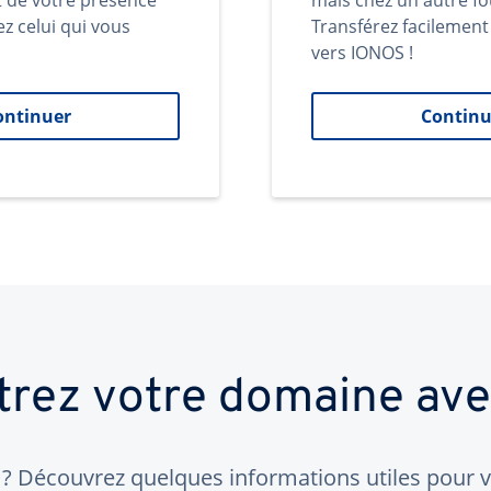
t de votre présence
mais chez un autre fo
ez celui qui vous
Transférez facilemen
vers IONOS !
ontinuer
Continu
trez votre domaine av
 Découvrez quelques informations utiles pour vo